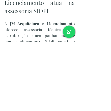
Licenciamento atua na 
assessoria SIOPI
A 
JM Arquitetura e Licenciamento
oferece assessoria técnica para 
estruturação e acompanhamento de 
empreendimentos no SIOPI, com foco 
em reduzir pendências e acelerar o 
ciclo de aprovação.
Nossa atuação cobre:
Análise crítica do projeto e da 
documentação frente aos critérios 
específicos da Caixa para o 
produto pretendido
Verificação da compatibilidade do 
projeto aprovado na Prefeitura 
com os parâmetros do 
financiamento